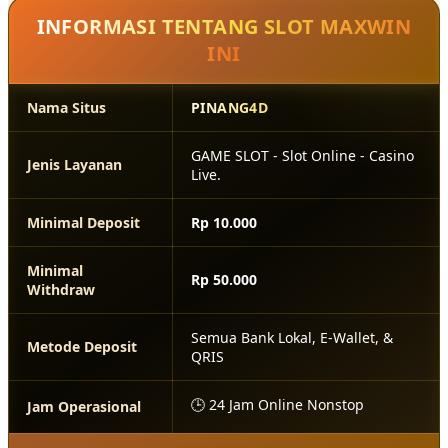
INFORMASI TENTANG SLOT MAXWIN
INI
Nama Situs
PINANG4D
GAME SLOT - Slot Online - Casino
Jenis Layanan
Live.
Minimal Deposit
Rp 10.000
Minimal
Rp 50.000
Withdraw
Semua Bank Lokal, E-Wallet, &
Metode Deposit
QRIS
🕒 24 Jam Online Nonstop
Jam Operasional