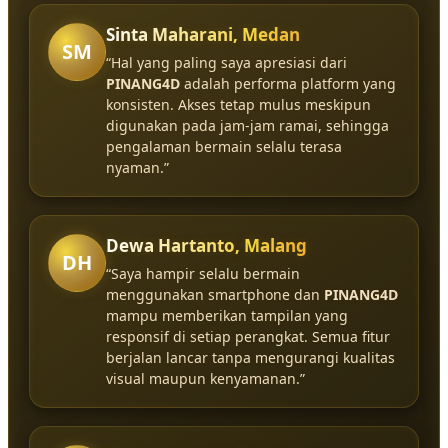
Sinta Maharani, Medan
SM
“Hal yang paling saya apresiasi dari
PINANG4D
adalah performa platform yang
konsisten. Akses tetap mulus meskipun
digunakan pada jam-jam ramai, sehingga
pengalaman bermain selalu terasa
nyaman.”
Dewa Hartanto, Malang
DH
“Saya hampir selalu bermain
menggunakan smartphone dan
PINANG4D
mampu memberikan tampilan yang
responsif di setiap perangkat. Semua fitur
berjalan lancar tanpa mengurangi kualitas
visual maupun kenyamanan.”