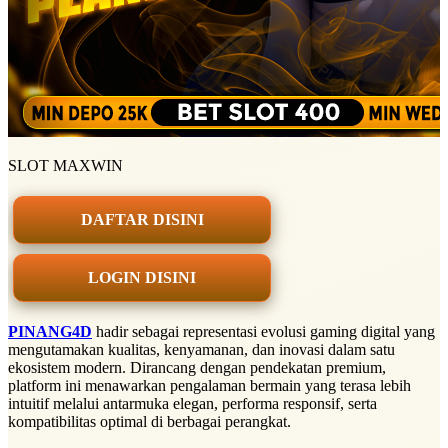
SLOT MAXWIN
DAFTAR DISINI
LOGIN DISINI
PINANG4D
hadir sebagai representasi evolusi gaming digital yang
mengutamakan kualitas, kenyamanan, dan inovasi dalam satu
ekosistem modern. Dirancang dengan pendekatan premium,
platform ini menawarkan pengalaman bermain yang terasa lebih
intuitif melalui antarmuka elegan, performa responsif, serta
kompatibilitas optimal di berbagai perangkat.