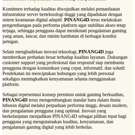
Komitmen terhadap kualitas diwujudkan melalui pemanfaatan
infrastruktur server berteknologi tinggi yang dipadukan dengan
sistem keamanan digital adaptif.
PINANG4D
terus melakukan
pengembangan pada performa platform agar stabilitas akses tetap
terjaga, sehingga pengguna dapat menikmati pengalaman gaming
yang aman, lancar, dan minim hambatan di berbagai kondisi
jaringan.
Selain menghadirkan inovasi teknologi,
PINANG4D
juga
memberikan perhatian besar terhadap kualitas layanan. Dukungan
customer support yang profesional dan responsif siap membantu
pengguna dengan komunikasi yang cepat, informatif, dan solutif.
Pendekatan ini menciptakan hubungan yang lebih personal
sekaligus meningkatkan kenyamanan selama menggunakan
platform.
Sebagai representasi konsep premium untuk gaming berkualitas,
PINANG4D
terus mengembangkan standar baru dalam dunia
hiburan digital melalui perpaduan performa tinggi, desain modern,
dan pengalaman pengguna yang optimal. Inovasi yang
berkelanjutan menjadikan PINANG4D sebagai pilihan tepat bagi
pengguna yang mengutamakan kualitas, kenyamanan, dan
pengalaman gaming digital yang lebih berkelas.