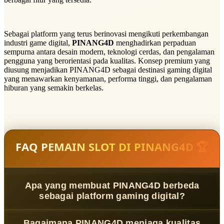
Sebagai platform yang terus berinovasi mengikuti perkembangan
industri game digital,
PINANG4D
menghadirkan perpaduan
sempurna antara desain modern, teknologi cerdas, dan pengalaman
pengguna yang berorientasi pada kualitas. Konsep premium yang
diusung menjadikan PINANG4D sebagai destinasi gaming digital
yang menawarkan kenyamanan, performa tinggi, dan pengalaman
hiburan yang semakin berkelas.
FAQ PEMAIN SLOT DI PINANG4D 🏆
Apa yang membuat PINANG4D berbeda
sebagai platform gaming digital?
PINANG4D
menghadirkan konsep gaming premium
Bagaimana PINANG4D menjaga kualitas