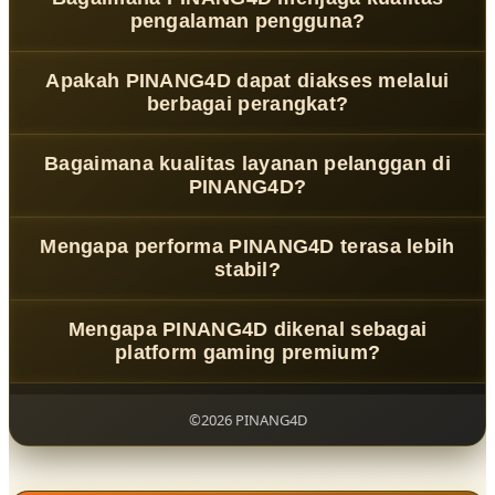
dengan perpaduan teknologi modern, antarmuka elegan,
pengalaman pengguna?
serta performa yang dioptimalkan untuk menciptakan
pengalaman bermain yang lebih nyaman dan berkualitas.
Platform ini didukung sistem keamanan digital,
Apakah PINANG4D dapat diakses melalui
infrastruktur server yang stabil, serta pembaruan
berbagai perangkat?
teknologi secara berkala agar aktivitas gaming tetap
aman, cepat, dan konsisten.
Ya.
PINANG4D
dirancang dengan teknologi responsif
Bagaimana kualitas layanan pelanggan di
sehingga dapat digunakan secara optimal melalui
PINANG4D?
desktop, tablet, maupun smartphone tanpa mengurangi
kualitas performa.
Tim customer support tersedia selama 24 jam dengan
Mengapa performa PINANG4D terasa lebih
pelayanan yang profesional, komunikatif, dan responsif
stabil?
untuk membantu setiap kebutuhan pengguna secara
efisien.
Optimalisasi server modern, manajemen sistem yang
Mengapa PINANG4D dikenal sebagai
adaptif, dan proses akses yang ringan menjadikan
platform gaming premium?
pengalaman gaming berlangsung lebih lancar dengan
tingkat stabilitas yang konsisten.
Karena mengutamakan inovasi teknologi, kualitas
layanan, desain antarmuka modern, serta pengalaman
©2026 PINANG4D
pengguna yang dirancang lebih eksklusif untuk
menghadirkan standar gaming digital yang berkelas.