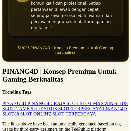
komunikatif dan profesional. Setiap
pertanyaan dijawab dengan cepat
sehingga saya merasa lebih nyaman dan
percaya menggunakan platform gaming
digital ini.”
©2026 PINANG4D | Konsep Premium Untuk Gaming
Berkualitas
PINANG4D | Konsep Premium Untuk
Gaming Berkualitas
Trending Tags
PINANG4D
PINANG 4D
RAJA SLOT
SLOT MAXWIN
SITUS
SLOT
GAME SLOT
SITUS SLOT TERPERCAYA
PINANG4D
SLOT88
SLOT ONLINE
SLOT TERPERCAYA
The links above have been automatically generated based on tag
usage by third-party designers on the TeePublic platform.