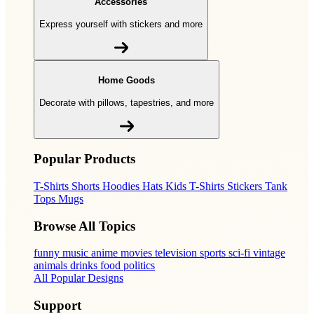
Accessories
Express yourself with stickers and more
Home Goods
Decorate with pillows, tapestries, and more
Popular Products
T-Shirts
Shorts
Hoodies
Hats
Kids T-Shirts
Stickers
Tank
Tops
Mugs
Browse All Topics
funny
music
anime
movies
television
sports
sci-fi
vintage
animals
drinks
food
politics
All Popular Designs
Support