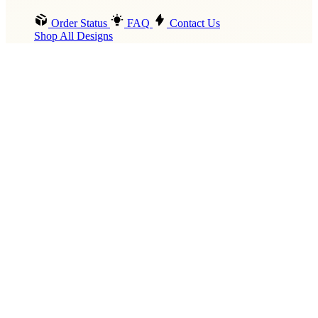
Order Status
FAQ
Contact Us
Shop All Designs
Update Your Browsing Preferences
Shipping Country:
Currency:
Cancel
Katie:
5'10"
160
Select your person:
Male
Female
Height
Short
Med
Tall
Weight